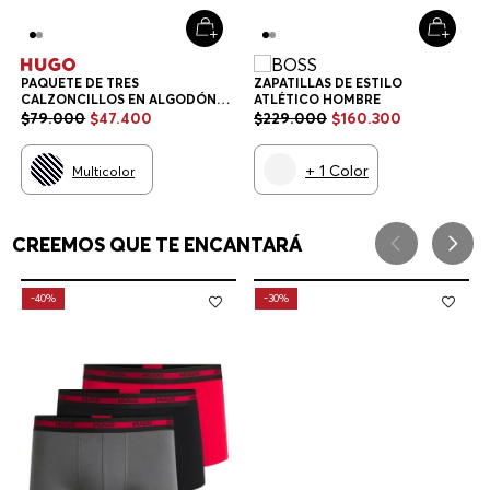
PAQUETE DE TRES
ZAPATILLAS DE ESTILO
CALZONCILLOS EN ALGODÓN
ATLÉTICO HOMBRE
ELÁSTICO CON LOGOS EN LA
$
79
.
000
$
47
.
400
$
229
.
000
$
160
.
300
CINTURA CALZONCILLOS
HOMBRE
+
1
Color
Multicolor
CREEMOS QUE TE ENCANTARÁ
-
40%
-
30%