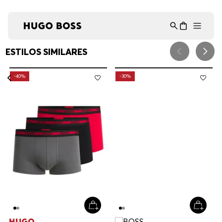
Asistente Virtual
−
⋮
en línea
ESTILOS SIMILARES
-
40%
-
30%