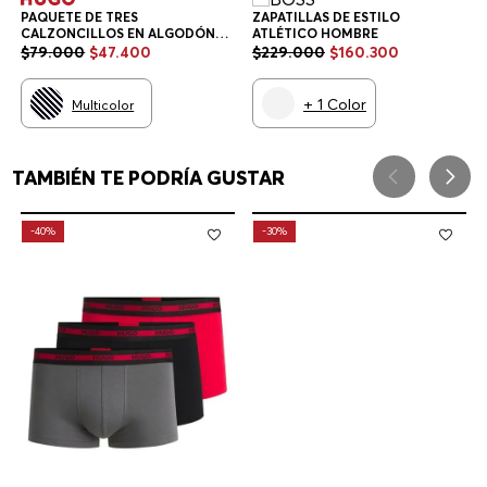
PAQUETE DE TRES
ZAPATILLAS DE ESTILO
CALZONCILLOS EN ALGODÓN
ATLÉTICO HOMBRE
ELÁSTICO CON LOGOS EN LA
$
79
.
000
$
47
.
400
$
229
.
000
$
160
.
300
CINTURA CALZONCILLOS
HOMBRE
+
1
Color
Multicolor
TAMBIÉN TE PODRÍA GUSTAR
-
40%
-
30%