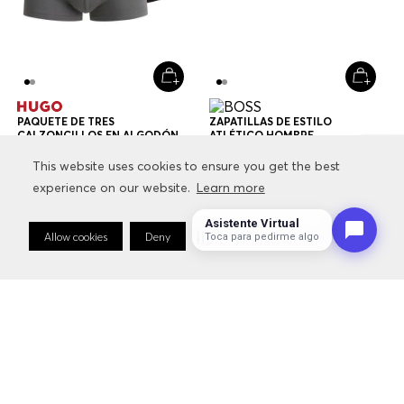
PAQUETE DE TRES
ZAPATILLAS DE ESTILO
CALZONCILLOS EN ALGODÓN
ATLÉTICO HOMBRE
ELÁSTICO CON LOGOS EN LA
$
79
.
000
$
47
.
400
$
229
.
000
$
160
.
300
CINTURA CALZONCILLOS
This website uses cookies to ensure you get the best
This website uses cookies to ensure you get the best
HOMBRE
experience on our website.
experience on our website.
Learn more
Learn more
+
1
Color
Multicolor
Asistente Virtual
Allow cookies
Allow cookies
Deny
Deny
Cookie Preferences
Cookie Preferences
Toca para pedirme algo