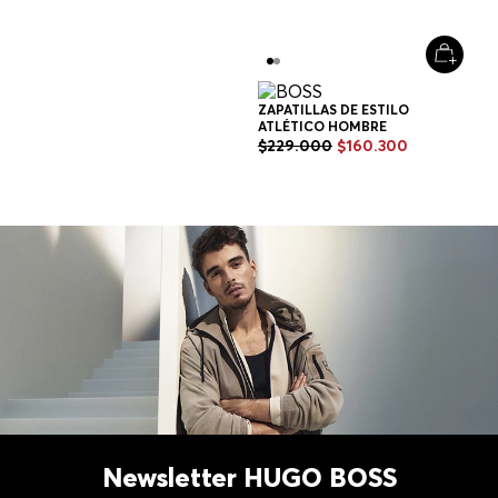
HOMBRE
Multicolor
ZAPATILLAS DE ESTILO
ATLÉTICO HOMBRE
$
229
.
000
$
160
.
300
+
1
Color