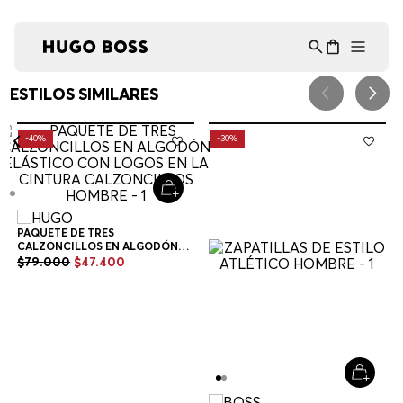
Asistente Virtual
−
⋮
en línea
ESTILOS SIMILARES
-
40%
-
30%
PAQUETE DE TRES
CALZONCILLOS EN ALGODÓN
ELÁSTICO CON LOGOS EN LA
$
79
.
000
$
47
.
400
CINTURA CALZONCILLOS
HOMBRE
Multicolor