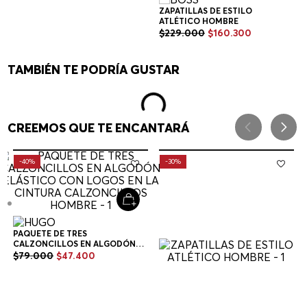
ZAPATILLAS DE ESTILO
ATLÉTICO HOMBRE
$
229
.
000
$
160
.
300
+
1
Color
TAMBIÉN TE PODRÍA GUSTAR
CREEMOS QUE TE ENCANTARÁ
-
40%
-
30%
PAQUETE DE TRES
CALZONCILLOS EN ALGODÓN
ELÁSTICO CON LOGOS EN LA
$
79
.
000
$
47
.
400
CINTURA CALZONCILLOS