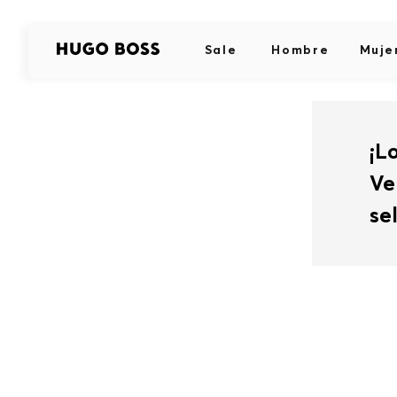
Sale
Hombre
Muje
¡L
Ve
se