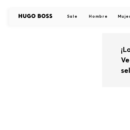
Sale
Hombre
Muje
¡L
Ve
se