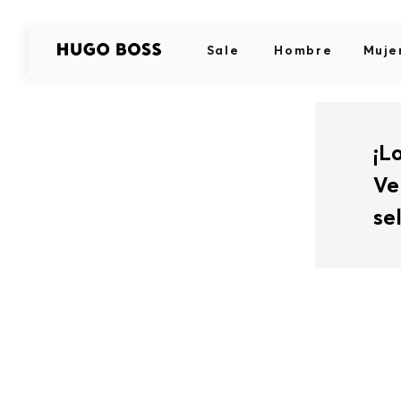
Sale
Hombre
Muje
¡L
Ve
se