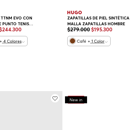
 TTNM EVO CON
ZAPATILLAS DE PIEL SINTÉTICA
E PUNTO TENIS
MALLA ZAPATILLAS HOMBRE
$
244
.
300
$
279
.
000
$
195
.
300
+
4
Colores
Café
+
1
Color
-
30%
New in