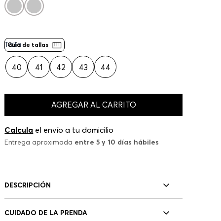
Talla
Guía de tallas
40
41
42
43
44
AGREGAR AL CARRITO
Calcula
el envío a tu domicilio
Entrega aproximada
entre 5 y 10 días hábiles
DESCRIPCIÓN
CUIDADO DE LA PRENDA