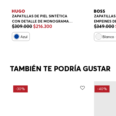
ZAPATILLAS DE PIEL SINTÉTICA
ZAPATILLAS
CON DETALLE DE MONOGRAMA
EMPEINES D
$
309
.
000
$
216
.
300
$
349
.
000
ZAPATILLAS HOMBRE
HOMBRE
Azul
Blanco
TAMBIÉN TE PODRÍA GUSTAR
-
30%
-
40%