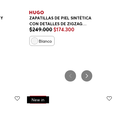
 Y
ZAPATILLAS DE PIEL SINTÉTICA
CON DETALLES DE ZIGZAG
$
249
.
000
$
174
.
300
ZAPATILLAS HOMBRE
Blanco
-
30%
New in