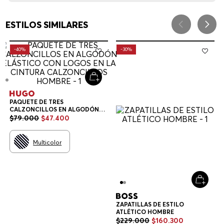
ESTILOS SIMILARES
-
40%
-
30%
PAQUETE DE TRES
CALZONCILLOS EN ALGODÓN
ELÁSTICO CON LOGOS EN LA
$
79
.
000
$
47
.
400
CINTURA CALZONCILLOS
HOMBRE
Multicolor
ZAPATILLAS DE ESTILO
ATLÉTICO HOMBRE
$
229
.
000
$
160
.
300