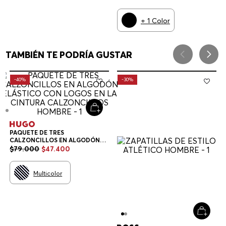
+
1
Color
TAMBIÉN TE PODRÍA GUSTAR
-
40%
-
30%
PAQUETE DE TRES
CALZONCILLOS EN ALGODÓN
ELÁSTICO CON LOGOS EN LA
$
79
.
000
$
47
.
400
CINTURA CALZONCILLOS
HOMBRE
Multicolor