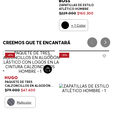
ZAPATILLAS DE ESTILO
ATLÉTICO HOMBRE
$
229
.
000
$
160
.
300
+
1
Color
CREEMOS QUE TE ENCANTARÁ
-
40%
-
30%
PAQUETE DE TRES
CALZONCILLOS EN ALGODÓN
ELÁSTICO CON LOGOS EN LA
$
79
.
000
$
47
.
400
CINTURA CALZONCILLOS
HOMBRE
Multicolor