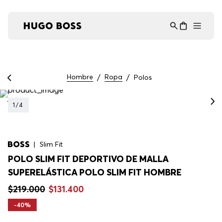
Asistente Virtual
−
⋮
en línea
Hombre
Ropa
Polos
1
/
4
Slim Fit
POLO SLIM FIT DEPORTIVO DE MALLA
SUPERELÁSTICA POLO SLIM FIT HOMBRE
$
219
.
000
$
131
.
400
-
40%