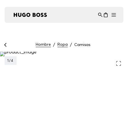
Asistente Virtual
−
⋮
en línea
Hombre
Ropa
Camisas
1
/
4