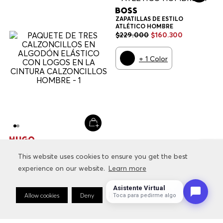
ZAPATILLAS DE ESTILO
ATLÉTICO HOMBRE
$
229
.
000
$
160
.
300
+
1
Color
PAQUETE DE TRES
CALZONCILLOS EN ALGODÓN
This website uses cookies to ensure you get the best
This website uses cookies to ensure you get the best
ELÁSTICO CON LOGOS EN LA
$
79
.
000
$
47
.
400
experience on our website.
experience on our website.
Learn more
Learn more
CINTURA CALZONCILLOS
HOMBRE
Multicolor
Asistente Virtual
AGREGAR AL CARRITO
Allow cookies
Allow cookies
Deny
Deny
Cookie Preferences
Cookie Preferences
Toca para pedirme algo