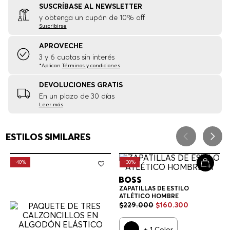
SUSCRÍBASE AL NEWSLETTER
y obtenga un cupón de 10% off
Suscribirse
APROVECHE
3 y 6 cuotas sin interés
*Aplican
Términos y condiciones
DEVOLUCIONES GRATIS
En un plazo de 30 días
Leer más
ESTILOS SIMILARES
-
40%
-
30%
ZAPATILLAS DE ESTILO
ATLÉTICO HOMBRE
$
229
.
000
$
160
.
300
+
1
Color