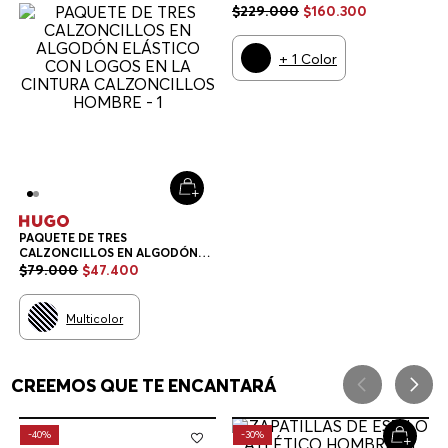
$
229
.
000
$
160
.
300
+
1
Color
PAQUETE DE TRES
CALZONCILLOS EN ALGODÓN
ELÁSTICO CON LOGOS EN LA
$
79
.
000
$
47
.
400
CINTURA CALZONCILLOS
HOMBRE
Multicolor
CREEMOS QUE TE ENCANTARÁ
-
40%
-
30%