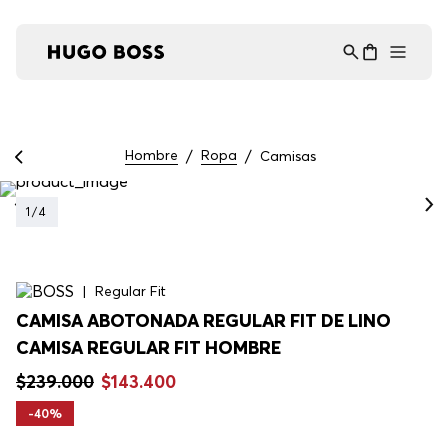
Asistente Virtual
−
⋮
en línea
Hombre
Ropa
Camisas
1
/
4
Regular Fit
CAMISA ABOTONADA REGULAR FIT DE LINO
CAMISA REGULAR FIT HOMBRE
$
239
.
000
$
143
.
400
-
40%