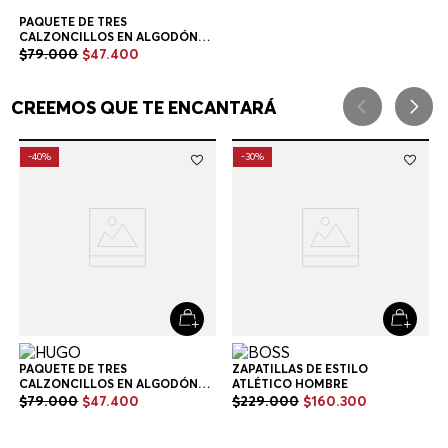
PAQUETE DE TRES
CALZONCILLOS EN ALGODÓN
ELÁSTICO CON LOGOS EN LA
$
79
.
000
$
47
.
400
CINTURA CALZONCILLOS
HOMBRE
Multicolor
CREEMOS QUE TE ENCANTARÁ
-
40%
-
30%
ZAPATILLAS DE ESTILO
ATLÉTICO HOMBRE
$
229
.
000
$
160
.
300