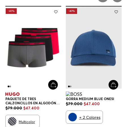
-
40%
-
40%
PAQUETE DE TRES
GORRA MEDIUM BLUE ONESI
CALZONCILLOS EN ALGODÓN
$
79
.
000
$
47
.
400
ELÁSTICO CON LOGOS EN LA
$
79
.
000
$
47
.
400
CINTURA CALZONCILLOS
HOMBRE
+
2
Colores
Multicolor