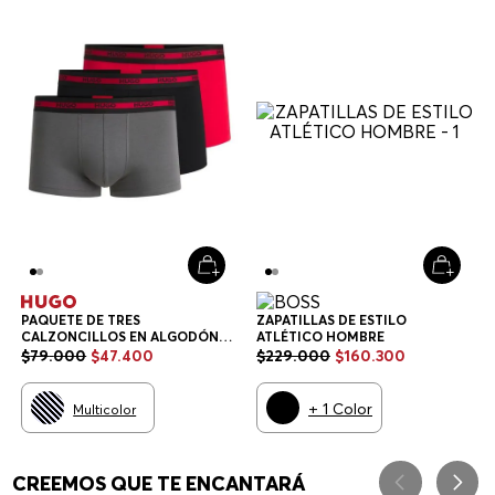
PAQUETE DE TRES
ZAPATILLAS DE ESTILO
CALZONCILLOS EN ALGODÓN
ATLÉTICO HOMBRE
ELÁSTICO CON LOGOS EN LA
$
79
.
000
$
47
.
400
$
229
.
000
$
160
.
300
CINTURA CALZONCILLOS
HOMBRE
+
1
Color
Multicolor
CREEMOS QUE TE ENCANTARÁ