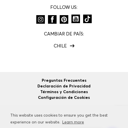
FOLLOW US:
CAMBIAR DE PAÍS:
CHILE
Preguntas Frecuentes
Declaración de Privacidad
Términos y Condiciones
Configuración de Cookies
This website uses cookies to ensure you get the best
This website uses cookies to ensure you get the best
©
2026
HUGO BOSS
Todos los Derechos Reservados.
experience on our website.
experience on our website.
Learn more
Learn more