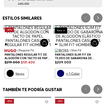
Leer más
ESTILOS SIMILARES
-
40%
New in
| Regular Fit
| Slim Fit
PANTALONES REGULAR FIT DE
PANTALONES SLIM FIT EN
ALGODÓN CON TACTO DE PAPEL
TEJIDO DE GABARDINA DE
PANTALONES CASUALES
ALGODÓN ELÁSTICO
$
219
.
000
$
131
.
400
$
209
.
000
REGULAR FIT HOMBRE
PANTALONES CASUALES SLIM
FIT HOMBRE
+
1
Color
Negro
TAMBIÉN TE PODRÍA GUSTAR
-
40%
-
30%