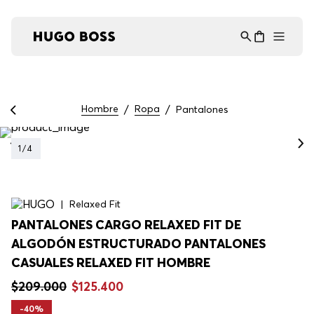
Asistente Virtual
−
⋮
en línea
Hombre
Ropa
Pantalones
1
/
4
Relaxed Fit
PANTALONES CARGO RELAXED FIT DE
ALGODÓN ESTRUCTURADO PANTALONES
CASUALES RELAXED FIT HOMBRE
$
209
.
000
$
125
.
400
-
40%