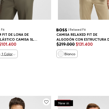
 Fit
| Relaxed Fit
M FIT DE LONA DE
CAMISA RELAXED FIT DE
LÁSTICO CAMISA SLIM
ALGODÓN CON ESTRUCTURA 
$
101
.
400
$
219
.
000
$
131
.
400
REJILLA CAMISA RELAXED FIT
HOMBRE
+
1
Color
Blanco
-
30%
New in