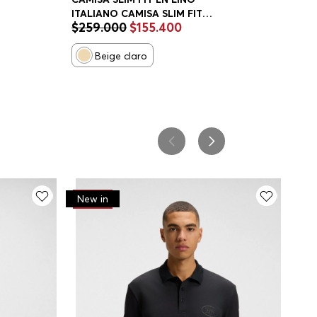
ITALIANO CAMISA SLIM FIT
$
259
.
000
$
155
.
400
HOMBRE
Beige claro
-
30%
New in