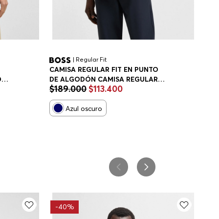
| Regular Fit
CAMISA REGULAR FIT EN PUNTO
DE
DE ALGODÓN CAMISA REGULAR
$
189
.
000
$
113
.
400
FIT HOMBRE
Azul oscuro
-
40%