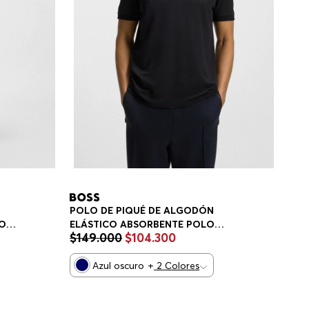
POLO DE PIQUÉ DE ALGODÓN
DO
ELÁSTICO ABSORBENTE POLO
$
149
.
000
$
104
.
300
REGULAR FIT HOMBRE
Azul oscuro
+
2
Colores