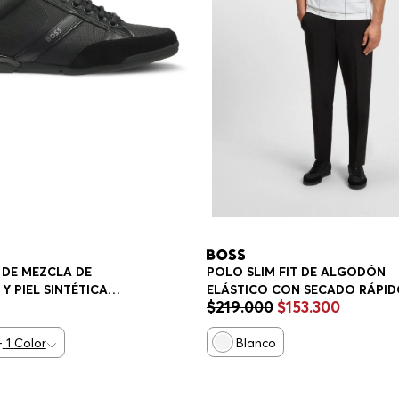
 DE MEZCLA DE
POLO SLIM FIT DE ALGODÓN
Y PIEL SINTÉTICA
ELÁSTICO CON SECADO RÁPI
$
219
.
000
$
153
.
300
POLO SLIM FIT HOMBRE
+
1
Color
Blanco