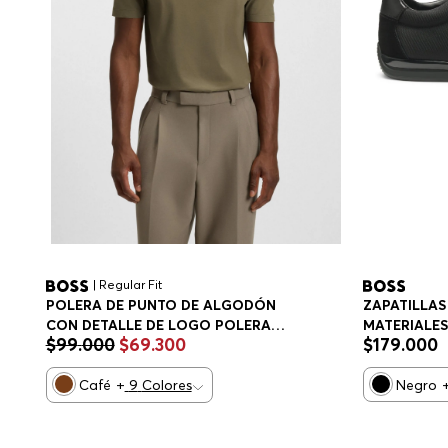
| Regular Fit
POLERA DE PUNTO DE ALGODÓN
ZAPATILLAS
CON DETALLE DE LOGO POLERA
MATERIALES 
$
99
.
000
$
69
.
300
$
179
.
000
REGULAR FIT HOMBRE
HOMBRE
Café
+
9
Colores
Negro