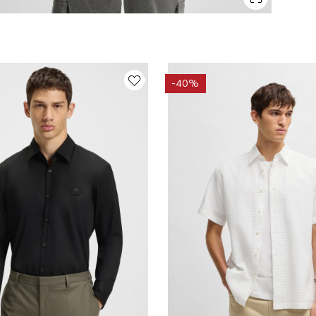
-
40%