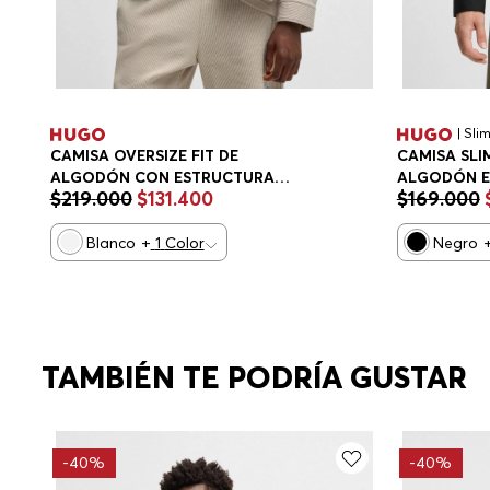
| Slim
CAMISA OVERSIZE FIT DE
CAMISA SLI
ALGODÓN CON ESTRUCTURA
ALGODÓN E
$
219
.
000
$
131
.
400
$
169
.
000
CAMISA OVERSIZE FIT HOMBRE
FIT HOMBRE
Blanco
+
1
Color
Negro
TAMBIÉN TE PODRÍA GUSTAR
-
40%
-
40%