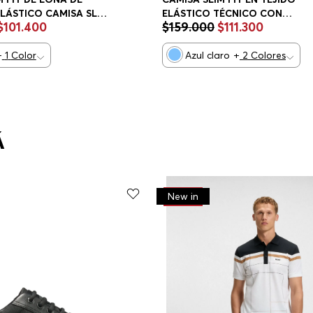
LÁSTICO CAMISA SLIM
ELÁSTICO TÉCNICO CON
$
101
.
400
$
159
.
000
$
111
.
300
ESTRUCTURA CAMISA SLIM FIT
HOMBRE
+
1
Color
Azul claro
+
2
Colores
Á
-
30%
New in