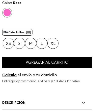
Color:
Rosa
Talla
Guía de tallas
XS
S
M
L
XL
AGREGAR AL CARRITO
Calcula
el envío a tu domicilio
Entrega aproximada
entre 5 y 10 días hábiles
DESCRIPCIÓN