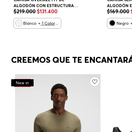
ALGODÓN CON ESTRUCTURA
ALGODÓN E
$
219
.
000
$
131
.
400
$
169
.
000
CAMISA OVERSIZE FIT HOMBRE
FIT HOMBRE
Blanco
+
1
Color
Negro
CREEMOS QUE TE ENCANTAR
-
30%
New in