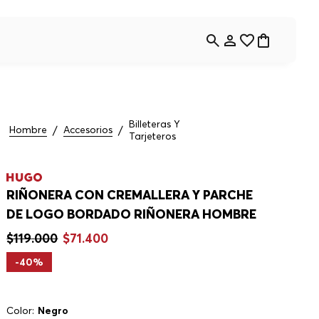
Billeteras Y
Hombre
Accesorios
Tarjeteros
RIÑONERA CON CREMALLERA Y PARCHE
DE LOGO BORDADO RIÑONERA HOMBRE
$
119
.
000
$
71
.
400
-
40%
Color:
Negro