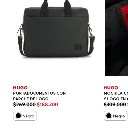
PORTADOCUMENTOS CON
MOCHILA C
PARCHE DE LOGO
Y LOGO EN
$
269
.
000
$
188
.
300
$
309
.
000
PORTADOCUMENTOS HOMBRE
Negro
Negro