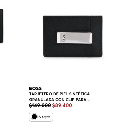
TARJETERO DE PIEL SINTÉTICA
GRANULADA CON CLIP PARA
$
149
.
000
$
89
.
400
BILLETES BILLETERA HOMBRE
Negro