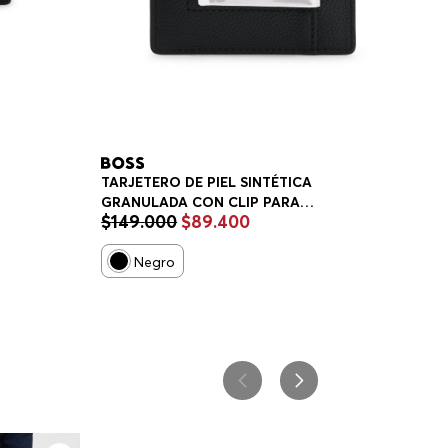
TARJETERO DE PIEL SINTÉTICA
GRANULADA CON CLIP PARA
$
149
.
000
$
89
.
400
BILLETES BILLETERA HOMBRE
Negro