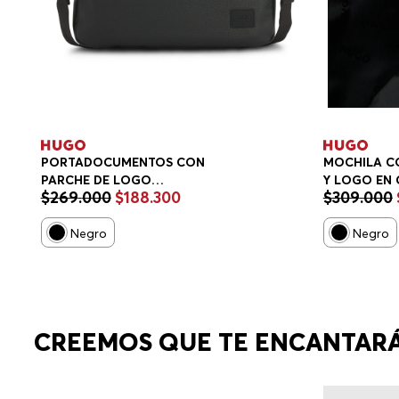
PORTADOCUMENTOS CON
MOCHILA C
PARCHE DE LOGO
Y LOGO EN
$
269
.
000
$
188
.
300
$
309
.
000
PORTADOCUMENTOS HOMBRE
Negro
Negro
CREEMOS QUE TE ENCANTAR