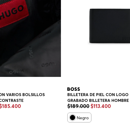
ON VARIOS BOLSILLOS
BILLETERA DE PIEL CON LOGO
 CONTRASTE
GRABADO BILLETERA HOMBRE
$
185
.
400
$
189
.
000
$
113
.
400
Negro