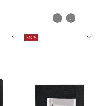
-
40%