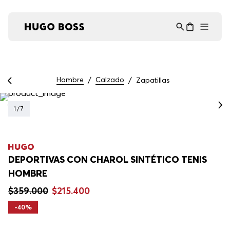
Asistente Virtual
−
⋮
en línea
Hombre
Calzado
Zapatillas
1
/
7
DEPORTIVAS CON CHAROL SINTÉTICO TENIS
HOMBRE
$
359
.
000
$
215
.
400
-
40%