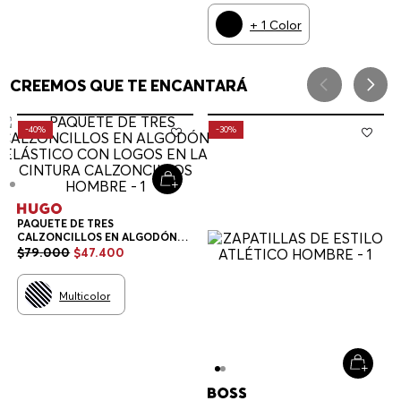
+
1
Color
CREEMOS QUE TE ENCANTARÁ
-
40%
-
30%
PAQUETE DE TRES
CALZONCILLOS EN ALGODÓN
ELÁSTICO CON LOGOS EN LA
$
79
.
000
$
47
.
400
CINTURA CALZONCILLOS
HOMBRE
Multicolor