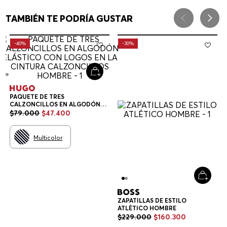
TAMBIÉN TE PODRÍA GUSTAR
-
40%
-
30%
PAQUETE DE TRES
CALZONCILLOS EN ALGODÓN
ELÁSTICO CON LOGOS EN LA
$
79
.
000
$
47
.
400
CINTURA CALZONCILLOS
HOMBRE
Multicolor
ZAPATILLAS DE ESTILO
ATLÉTICO HOMBRE
$
229
.
000
$
160
.
300