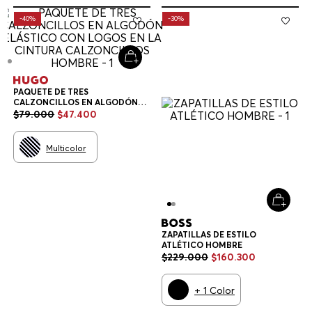
-
40%
-
30%
PAQUETE DE TRES
CALZONCILLOS EN ALGODÓN
ELÁSTICO CON LOGOS EN LA
$
79
.
000
$
47
.
400
CINTURA CALZONCILLOS
HOMBRE
Multicolor
ZAPATILLAS DE ESTILO
ATLÉTICO HOMBRE
$
229
.
000
$
160
.
300
+
1
Color