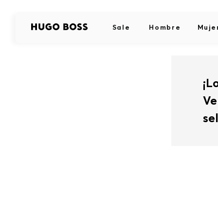
Sale
Hombre
Muje
¡L
Ve
se