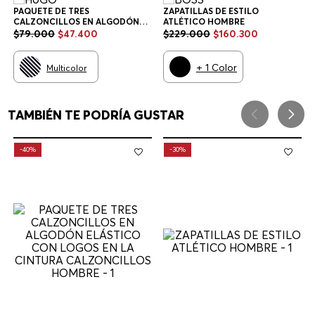
PAQUETE DE TRES
ZAPATILLAS DE ESTILO
CALZONCILLOS EN ALGODÓN
ATLÉTICO HOMBRE
ELÁSTICO CON LOGOS EN LA
$
79
.
000
$
47
.
400
$
229
.
000
$
160
.
300
CINTURA CALZONCILLOS
HOMBRE
+
1
Color
Multicolor
TAMBIÉN TE PODRÍA GUSTAR
-
40%
-
30%