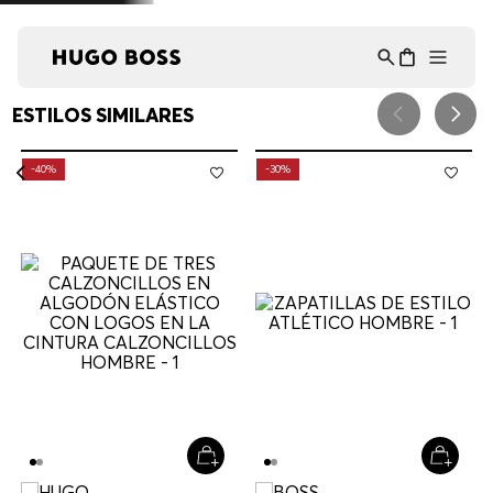
Asistente Virtual
−
⋮
en línea
ESTILOS SIMILARES
-
40%
-
30%