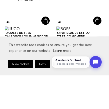
PAQUETE DE TRES
ZAPATILLAS DE ESTILO
CALZONCILLOS EN ALGODÓN
ATLÉTICO HOMBRE
ELÁSTICO CON LOGOS EN LA
$
79
.
000
$
47
.
400
$
229
.
000
$
160
.
300
CINTURA CALZONCILLOS
This website uses cookies to ensure you get the best
This website uses cookies to ensure you get the best
HOMBRE
experience on our website.
experience on our website.
Learn more
Learn more
+
1
Color
Multicolor
Asistente Virtual
Allow cookies
Allow cookies
Deny
Deny
Cookie Preferences
Cookie Preferences
Toca para pedirme algo