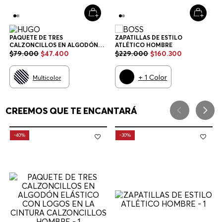
PAQUETE DE TRES
ZAPATILLAS DE ESTILO
CALZONCILLOS EN ALGODÓN
ATLÉTICO HOMBRE
ELÁSTICO CON LOGOS EN LA
$
79
.
000
$
47
.
400
$
229
.
000
$
160
.
300
CINTURA CALZONCILLOS
HOMBRE
+
1
Color
Multicolor
CREEMOS QUE TE ENCANTARÁ
-
40%
-
30%