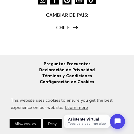
CAMBIAR DE PAÍS:
CHILE
Preguntas Frecuentes
Declaración de Privacidad
Términos y Condiciones
Configuración de Cookies
This website uses cookies to ensure you get the best
This website uses cookies to ensure you get the best
©
2026
HUGO BOSS
Todos los Derechos Reservados.
experience on our website.
experience on our website.
Learn more
Learn more
Asistente Virtual
Allow cookies
Allow cookies
Deny
Deny
Cookie Preferences
Cookie Preferences
Toca para pedirme algo