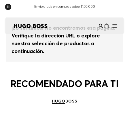
Envío gratis en compras sobre $150.000
Asistente Virtual
−
⋮
en línea
¡Lo sentimos! No encontramos esa página.
Verifique la dirección URL o explore
nuestra selección de productos a
continuación.
RECOMENDADO PARA TI
HUGO
BOSS