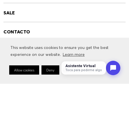
SALE
CONTACTO
This website uses cookies to ensure you get the best
This website uses cookies to ensure you get the best
SERVICIOS
experience on our website.
experience on our website.
Learn more
Learn more
Asistente Virtual
INFORMACIÓN RELACIONADA CON LA MARCA
Allow cookies
Allow cookies
Deny
Deny
Cookie Preferences
Cookie Preferences
Toca para pedirme algo
FOLLOW US: