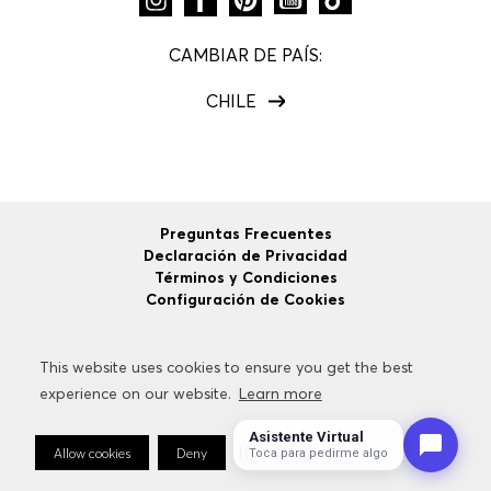
CAMBIAR DE PAÍS:
CHILE
Preguntas Frecuentes
Declaración de Privacidad
Términos y Condiciones
Configuración de Cookies
This website uses cookies to ensure you get the best
This website uses cookies to ensure you get the best
©
2026
HUGO BOSS
Todos los Derechos Reservados.
experience on our website.
experience on our website.
Learn more
Learn more
Asistente Virtual
Allow cookies
Allow cookies
Deny
Deny
Cookie Preferences
Cookie Preferences
Toca para pedirme algo