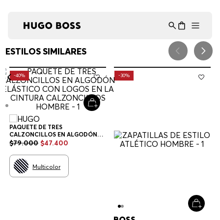
Asistente Virtual
−
⋮
en línea
¡Lo sentimos! No encontramos esa página.
Verifique la dirección URL o explore
nuestra selección de productos a
continuación.
RECOMENDADO PARA TI
HUGO
BOSS