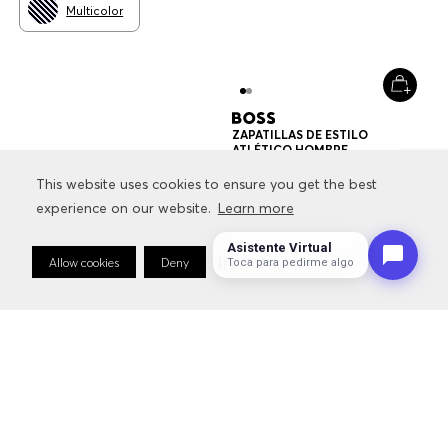
This website uses cookies to ensure you get the best
This website uses cookies to ensure you get the best
experience on our website.
experience on our website.
Learn more
Learn more
Asistente Virtual
Allow cookies
Allow cookies
Deny
Deny
Cookie Preferences
Cookie Preferences
Toca para pedirme algo