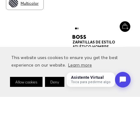
NOVEDADES
SALE
CONTACTO
This website uses cookies to ensure you get the best
This website uses cookies to ensure you get the best
experience on our website.
experience on our website.
Learn more
Learn more
SERVICIOS
Asistente Virtual
Allow cookies
Allow cookies
Deny
Deny
Cookie Preferences
Cookie Preferences
Toca para pedirme algo
INFORMACIÓN RELACIONADA CON LA MARCA
FOLLOW US: