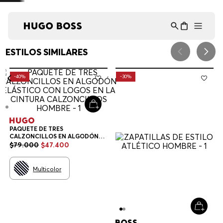
Asistente Virtual
−
⋮
en línea
¡Lo sentimos! No encontramos esa página.
Verifique la dirección URL o explore
nuestra selección de productos a
continuación.
RECOMENDADO PARA TI
HUGO
BOSS