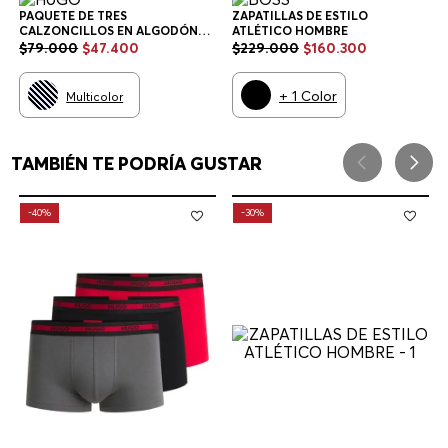
PAQUETE DE TRES
ZAPATILLAS DE ESTILO
CALZONCILLOS EN ALGODÓN
ATLÉTICO HOMBRE
ELÁSTICO CON LOGOS EN LA
$
79
.
000
$
47
.
400
$
229
.
000
$
160
.
300
CINTURA CALZONCILLOS
HOMBRE
+
1
Color
Multicolor
TAMBIÉN TE PODRÍA GUSTAR
-
40%
-
30%