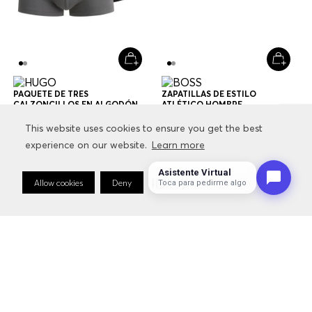
PAQUETE DE TRES
ZAPATILLAS DE ESTILO
CALZONCILLOS EN ALGODÓN
ATLÉTICO HOMBRE
ELÁSTICO CON LOGOS EN LA
$
79
.
000
$
47
.
400
$
229
.
000
$
160
.
300
CINTURA CALZONCILLOS
This website uses cookies to ensure you get the best
This website uses cookies to ensure you get the best
HOMBRE
experience on our website.
experience on our website.
Learn more
Learn more
+
1
Color
Multicolor
Asistente Virtual
Allow cookies
Allow cookies
Deny
Deny
Cookie Preferences
Cookie Preferences
Toca para pedirme algo