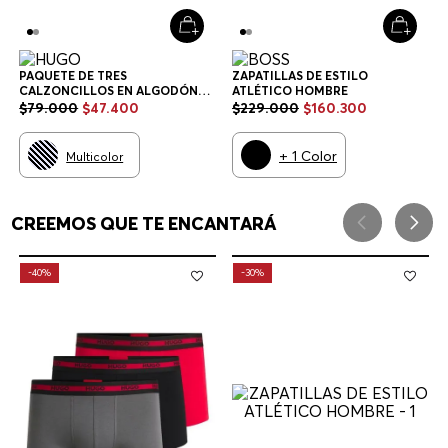
PAQUETE DE TRES
ZAPATILLAS DE ESTILO
CALZONCILLOS EN ALGODÓN
ATLÉTICO HOMBRE
ELÁSTICO CON LOGOS EN LA
$
79
.
000
$
47
.
400
$
229
.
000
$
160
.
300
CINTURA CALZONCILLOS
HOMBRE
+
1
Color
Multicolor
CREEMOS QUE TE ENCANTARÁ
-
40%
-
30%