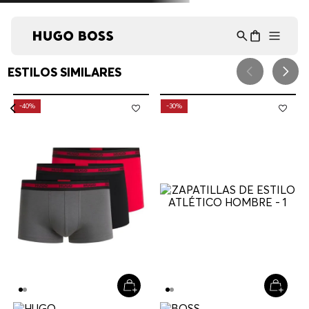
Asistente Virtual
−
⋮
en línea
ESTILOS SIMILARES
-
40%
-
30%