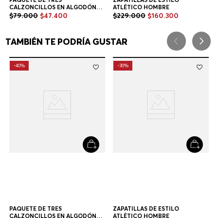
PAQUETE DE TRES
CALZONCILLOS EN ALGODÓN
ELÁSTICO CON LOGOS EN LA
$
79
.
000
$
47
.
400
CINTURA CALZONCILLOS
HOMBRE
Multicolor
TAMBIÉN TE PODRÍA GUSTAR
-
40%
-
30%
ZAPATILLAS DE ESTILO
ATLÉTICO HOMBRE
$
229
.
000
$
160
.
300
+
1
Color