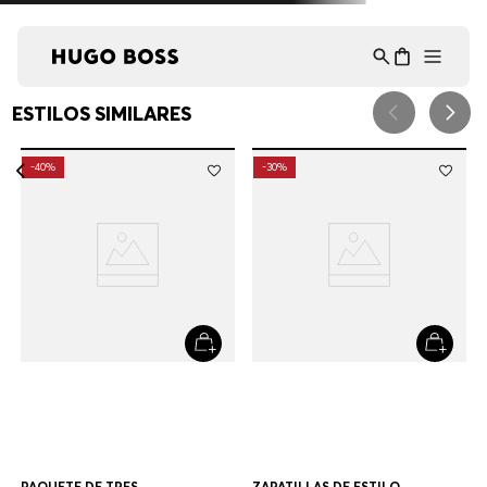
Asistente Virtual
−
⋮
en línea
ESTILOS SIMILARES
-
40%
-
30%
ZAPATILLAS DE ESTILO
ATLÉTICO HOMBRE
$
229
.
000
$
160
.
300
+
1
Color