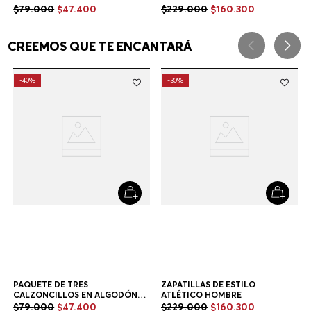
PAQUETE DE TRES
CALZONCILLOS EN ALGODÓN
ELÁSTICO CON LOGOS EN LA
$
79
.
000
$
47
.
400
CINTURA CALZONCILLOS
HOMBRE
Multicolor
CREEMOS QUE TE ENCANTARÁ
-
40%
-
30%
ZAPATILLAS DE ESTILO
ATLÉTICO HOMBRE
$
229
.
000
$
160
.
300
+
1
Color