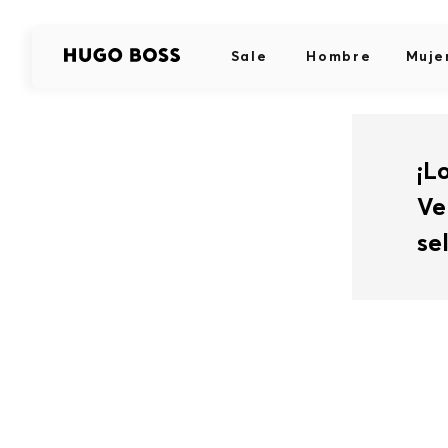
Sale
Hombre
Muje
¡L
Ve
se