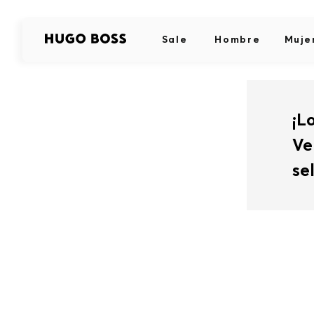
Sale
Hombre
Muje
¡L
Ve
se