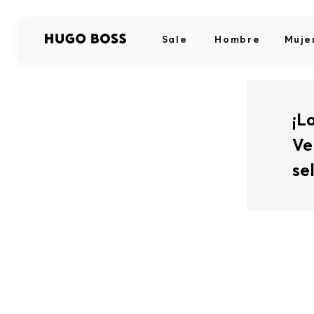
Sale
Hombre
Muje
¡L
Ve
se