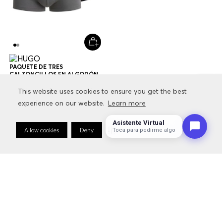
PAQUETE DE TRES
CALZONCILLOS EN ALGODÓN
ELÁSTICO CON LOGOS EN LA
$
79
.
000
$
47
.
400
CINTURA CALZONCILLOS
This website uses cookies to ensure you get the best
This website uses cookies to ensure you get the best
HOMBRE
experience on our website.
experience on our website.
Learn more
Learn more
Multicolor
Asistente Virtual
Allow cookies
Allow cookies
Deny
Deny
Cookie Preferences
Cookie Preferences
Toca para pedirme algo