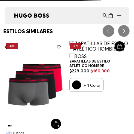
Asistente Virtual
−
⋮
en línea
ESTILOS SIMILARES
-
40%
-
30%
ZAPATILLAS DE ESTILO
ATLÉTICO HOMBRE
$
229
.
000
$
160
.
300
+
1
Color