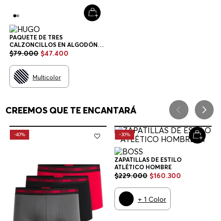
PAQUETE DE TRES
CALZONCILLOS EN ALGODÓN
ELÁSTICO CON LOGOS EN LA
$
79
.
000
$
47
.
400
CINTURA CALZONCILLOS
HOMBRE
Multicolor
CREEMOS QUE TE ENCANTARÁ
-
40%
-
30%
ZAPATILLAS DE ESTILO
ATLÉTICO HOMBRE
$
229
.
000
$
160
.
300
+
1
Color