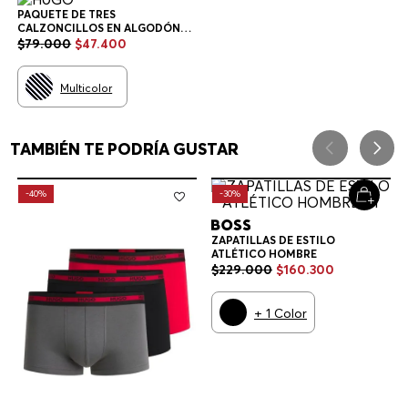
PAQUETE DE TRES
CALZONCILLOS EN ALGODÓN
ELÁSTICO CON LOGOS EN LA
$
79
.
000
$
47
.
400
CINTURA CALZONCILLOS
HOMBRE
Multicolor
TAMBIÉN TE PODRÍA GUSTAR
-
40%
-
30%
ZAPATILLAS DE ESTILO
ATLÉTICO HOMBRE
$
229
.
000
$
160
.
300
+
1
Color