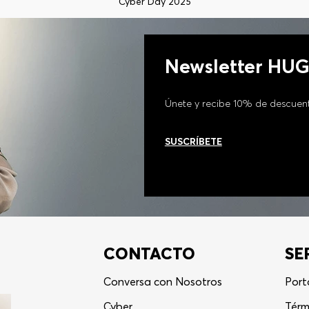
Cyber Day 2025
Newsletter HU
Únete y recibe 10% de descuen
SUSCRÍBETE
CONTACTO
SE
Conversa con Nosotros
Port
Cyber
Térm