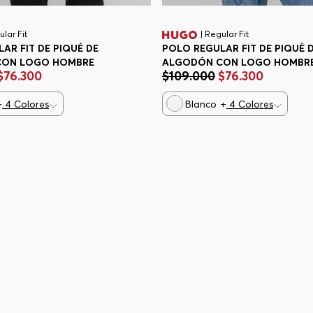
ular Fit
| Regular Fit
AR FIT DE PIQUÉ DE
POLO REGULAR FIT DE PIQUÉ 
CON LOGO HOMBRE
ALGODÓN CON LOGO HOMBR
$
76
.
300
$
109
.
000
$
76
.
300
+
4
Colores
Blanco
+
4
Colores