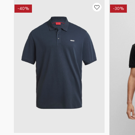
-
40%
-
30%