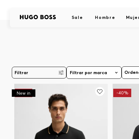
Sale
Hombre
Muje
Filtrar
Filtrar por marca
-
30%
-
40%
New in