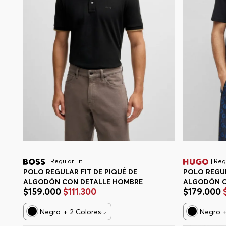
| Reg
| Regular Fit
POLO REGUL
POLO REGULAR FIT DE PIQUÉ DE
ALGODÓN C
ALGODÓN CON DETALLE HOMBRE
$
179
.
000
$
159
.
000
$
111
.
300
HOMBRE
Negro
Negro
+
2
Colores