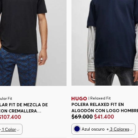
| Relaxed Fit
ular Fit
POLERA RELAXED FIT EN
AR FIT DE MEZCLA DE
ALGODÓN CON LOGO HOMBR
ON CREMALLERA
$
69
.
000
$
41
.
400
$
107
.
400
Azul oscuro
+
3
Colores
+
1
Color