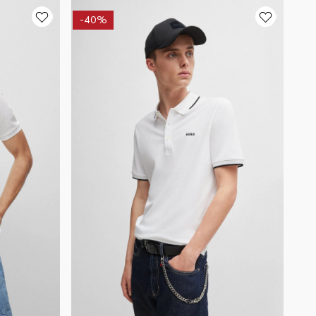
-
40%