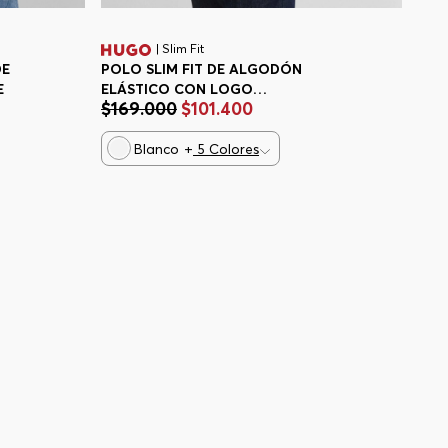
| Slim Fit
DE
POLO SLIM FIT DE ALGODÓN
E
ELÁSTICO CON LOGO
$
169
.
000
$
101
.
400
ESTAMPADO HOMBRE
Blanco
+
5
Colores