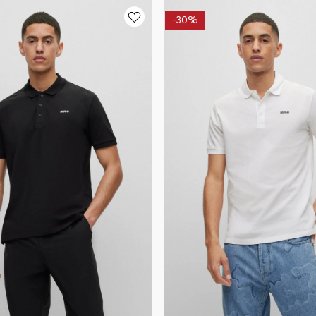
-
30%