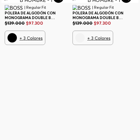
| Regular Fit
| Regular Fit
POLERA DE ALGODÓN CON
POLERA DE ALGODÓN CON
MONOGRAMA DOUBLE B
MONOGRAMA DOUBLE B
HOMBRE
HOMBRE
$
139
.
000
$
97
.
300
$
139
.
000
$
97
.
300
+
3
Colores
+
3
Colores