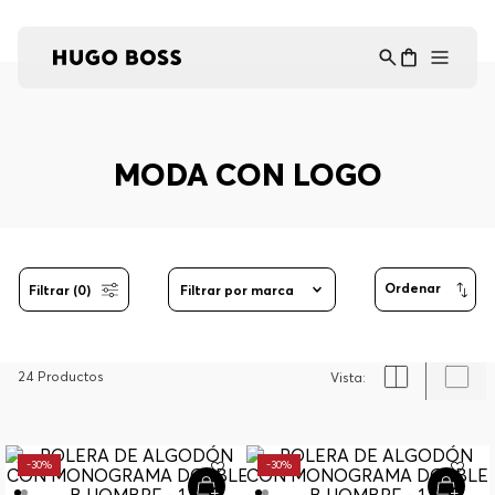
Asistente Virtual
−
⋮
en línea
MODA CON LOGO
Filtrar (0)
Filtrar por marca
24
Productos
-
30%
-
30%