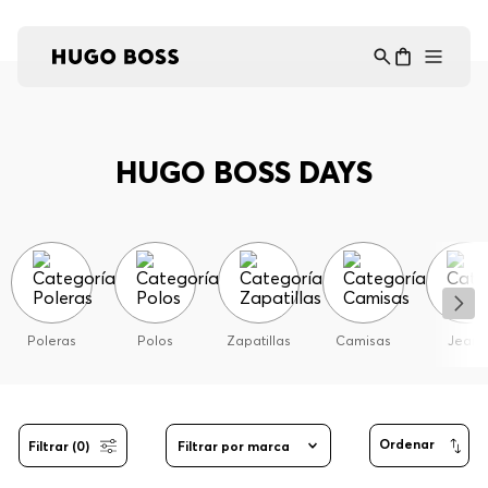
Asistente Virtual
−
⋮
en línea
HUGO BOSS DAYS
Poleras
Polos
Zapatillas
Camisas
Jeans
Filtrar (0)
Filtrar por marca