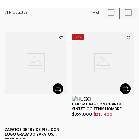
71
Productos
-
40%
ZAPATOS DERBY DE PIEL CON
DEPORTIVAS CON CHAROL
LOGO GRABADO ZAPATOS
SINTÉTICO TENIS HOMBRE
BUSINESS HOMBRE
$
259
.
000
$
359
.
000
$
215
.
400