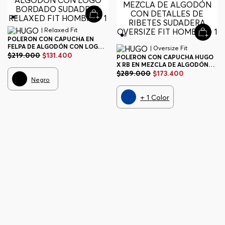
| Relaxed Fit
POLERON CON CAPUCHA EN
FELPA DE ALGODÓN CON LOGO
| Oversize Fit
BORDADO SUDADERA RELAXED
$
219
.
000
$
131
.
400
POLERON CON CAPUCHA HUGO
FIT HOMBRE
X RB EN MEZCLA DE ALGODÓN
CON DETALLES DE RIBETES
$
289
.
000
$
173
.
400
Negro
SUDADERA OVERSIZE FIT
HOMBRE
+
1
Color