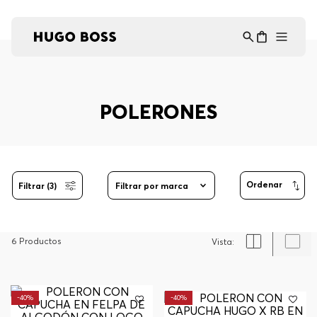
Asistente Virtual
−
⋮
en línea
POLERONES
Filtrar (3)
Filtrar por marca
6
Productos
-
40%
-
40%