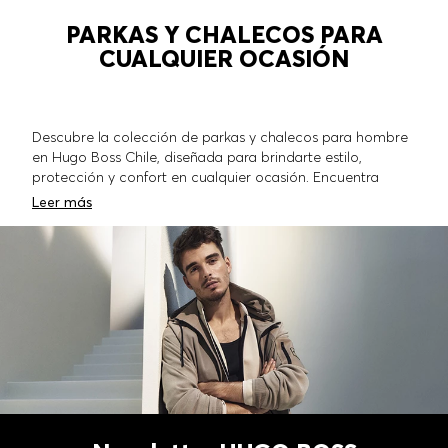
PARKAS Y CHALECOS PARA
CUALQUIER OCASIÓN
Descubre la colección de parkas y chalecos para hombre
en Hugo Boss Chile, diseñada para brindarte estilo,
protección y confort en cualquier ocasión. Encuentra
desde parkas acolchadas repelentes al agua, perfectas
Leer más
para los días fríos y lluviosos, hasta chalecos ligeros ideales
para un look sofisticado y funcional. Disponibles en
distintos cortes, como Regular fit y Slim fit, para que elijas
el ajuste que mejor se adapta a tu estilo. Completa tu look
con unos
pantalones de buzo
y
Zapatillas
, perfectos para
un atuendo deportivo.