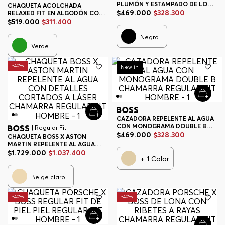
PLUMÓN Y ESTAMPADO DE LOGO
CHAQUETA ACOLCHADA
SOLDADO CHAMARRA HOMBRE
$
469
.
000
$
328
.
300
RELAXED FIT EN ALGODÓN CON
RIBETES DE CANALÉ CHAMARRA
$
519
.
000
$
311
.
400
RELAXED FIT HOMBRE
Negro
Verde
-
40%
-
30%
New in
CAZADORA REPELENTE AL AGUA
CON MONOGRAMA DOUBLE B
| Regular Fit
CHAMARRA REGULAR FIT
$
469
.
000
$
328
.
300
CHAQUETA BOSS X ASTON
HOMBRE
MARTIN REPELENTE AL AGUA
CON DETALLES CORTADOS A
$
1
.
729
.
000
$
1
.
037
.
400
+
1
Color
LÁSER CHAMARRA REGULAR FIT
HOMBRE
Beige claro
-
40%
-
40%