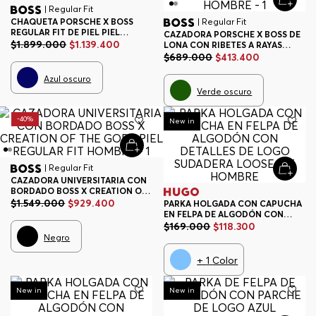
| Regular Fit
CHAQUETA PORSCHE X BOSS
| Regular Fit
REGULAR FIT DE PIEL PIEL
CAZADORA PORSCHE X BOSS DE
REGULAR FIT HOMBRE
$
1
.
899
.
000
$
1
.
139
.
400
LONA CON RIBETES A RAYAS
CHAMARRA REGULAR FIT
$
689
.
000
$
413
.
400
HOMBRE
Azul oscuro
Verde oscuro
-
40%
-
30%
New in
| Regular Fit
CAZADORA UNIVERSITARIA CON
BORDADO BOSS X CREATION OF
THE GODS PIEL REGULAR FIT
$
1
.
549
.
000
$
929
.
400
PARKA HOLGADA CON CAPUCHA
HOMBRE
EN FELPA DE ALGODÓN CON
DETALLES DE LOGO SUDADERA
$
169
.
000
$
118
.
300
LOOSE FIT HOMBRE
Negro
+
1
Color
-
30%
-
30%
New in
New in