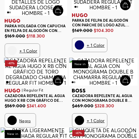
PARKA DE FELPA DE ALGODÓN
CON PARCHE DE LOGO AZUL
PARKA HOLGADA CON CAPUCHA
SUDADERA REGULAR FIT
$
149
.
000
$
104
.
300
EN FELPA DE ALGODÓN CON
HOMBRE
DETALLES DE LOGO SUDADERA
$
169
.
000
$
118
.
300
LOOSE FIT HOMBRE
+
1
Color
+
1
Color
-
40%
-
30%
New in
| Regular Fit
CAZADORA REPELENTE AL AGUA
CAZADORA REPELENTE AL AGUA
HUGO X RB CON GRÁFICO DE
CON MONOGRAMA DOUBLE B
TORO DEGRADADO CHAMARRA
CHAMARRA REGULAR FIT
$
569
.
000
$
341
.
400
$
469
.
000
$
328
.
300
REGULAR FIT HOMBRE
HOMBRE
+
1
Color
Negro
-
30%
-
40%
New in