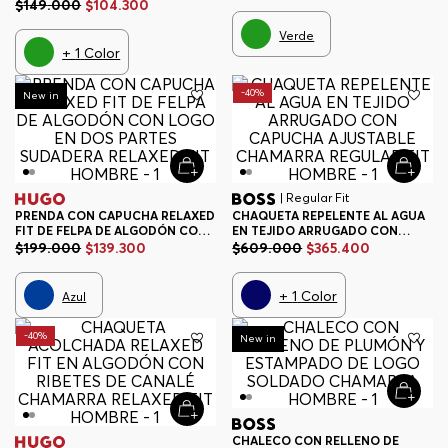
SUDADERA REGULAR FIT
$
149
.
000
$
104
.
300
HOMBRE
Verde
+
1
Color
-
30%
-
40%
New in
| Regular Fit
PRENDA CON CAPUCHA RELAXED
CHAQUETA REPELENTE AL AGUA
FIT DE FELPA DE ALGODÓN CON
EN TEJIDO ARRUGADO CON
LOGO EN DOS PARTES SUDADERA
CAPUCHA AJUSTABLE
$
199
.
000
$
139
.
300
$
609
.
000
$
365
.
400
RELAXED FIT HOMBRE
CHAMARRA REGULAR FIT
HOMBRE
+
1
Color
Azul
-
40%
-
30%
New in
CHALECO CON RELLENO DE