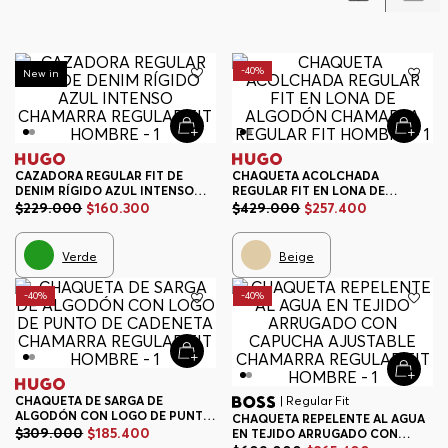
-
30%
-
40%
New in
CAZADORA REGULAR FIT DE
CHAQUETA ACOLCHADA
DENIM RÍGIDO AZUL INTENSO
REGULAR FIT EN LONA DE
CHAMARRA REGULAR FIT
ALGODÓN CHAMARRA REGULAR
$
229
.
000
$
160
.
300
$
429
.
000
$
257
.
400
HOMBRE
FIT HOMBRE
Verde
Beige
-
40%
-
40%
CHAQUETA DE SARGA DE
| Regular Fit
ALGODÓN CON LOGO DE PUNTO
CHAQUETA REPELENTE AL AGUA
DE CADENETA CHAMARRA
$
309
.
000
$
185
.
400
EN TEJIDO ARRUGADO CON
REGULAR FIT HOMBRE