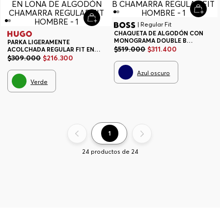
| Regular Fit
CHAQUETA DE ALGODÓN CON
MONOGRAMA DOUBLE B
PARKA LIGERAMENTE
CHAMARRA REGULAR FIT
$
519
.
000
$
311
.
400
ACOLCHADA REGULAR FIT EN
HOMBRE
LONA DE ALGODÓN CHAMARRA
$
309
.
000
$
216
.
300
REGULAR FIT HOMBRE
Azul oscuro
Verde
1
24
productos de
24