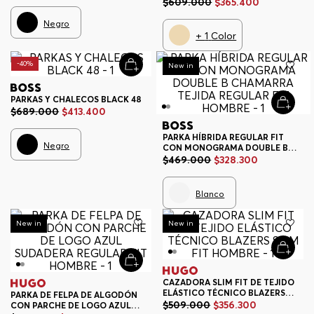
CAPUCHA AJUSTABLE
$
609
.
000
$
365
.
400
CHAMARRA REGULAR FIT
HOMBRE
Negro
+
1
Color
-
40%
-
30%
New in
PARKAS Y CHALECOS BLACK 48
$
689
.
000
$
413
.
400
PARKA HÍBRIDA REGULAR FIT
Negro
CON MONOGRAMA DOUBLE B
CHAMARRA TEJIDA REGULAR FIT
$
469
.
000
$
328
.
300
HOMBRE
Blanco
-
30%
-
30%
New in
New in
CAZADORA SLIM FIT DE TEJIDO
ELÁSTICO TÉCNICO BLAZERS
PARKA DE FELPA DE ALGODÓN
SLIM FIT HOMBRE
$
509
.
000
$
356
.
300
CON PARCHE DE LOGO AZUL