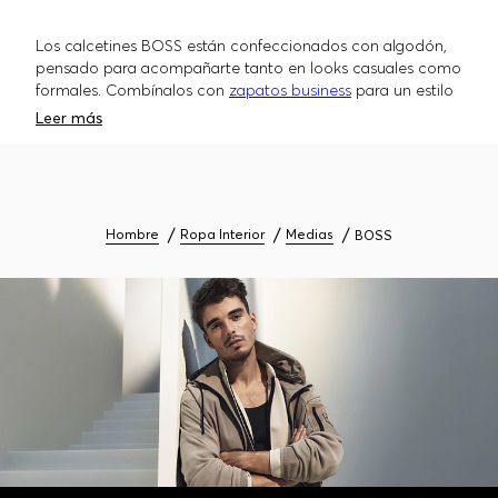
Los calcetines BOSS están confeccionados con algodón,
pensado para acompañarte tanto en looks casuales como
formales. Combínalos con
zapatos business
para un estilo
elegante o úsalos con
zapatillas BOSS
para una propuesta
Leer más
más relajada. Si buscas renovar tu comodidad, explora
también nuestra
ropa interior para hombre
.
Hombre
Ropa Interior
Medias
BOSS