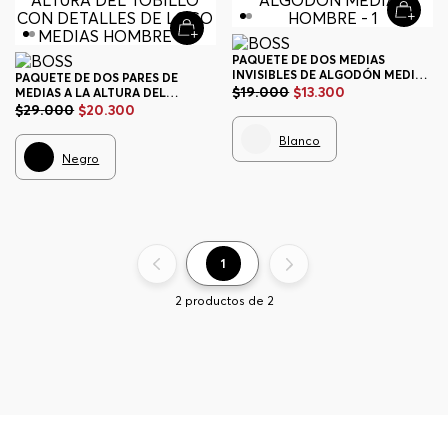
PAQUETE DE DOS MEDIAS
INVISIBLES DE ALGODÓN MEDIAS
PAQUETE DE DOS PARES DE
HOMBRE
$
19
.
000
$
13
.
300
MEDIAS A LA ALTURA DEL
TOBILLO CON DETALLES DE
$
29
.
000
$
20
.
300
LOGO MEDIAS HOMBRE
Blanco
Negro
1
2
productos de
2