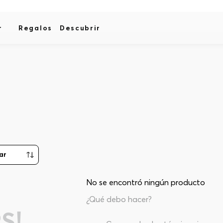
r
Regalos
Descubrir
No se encontró ningún producto
¿Qué debo hacer?
S!