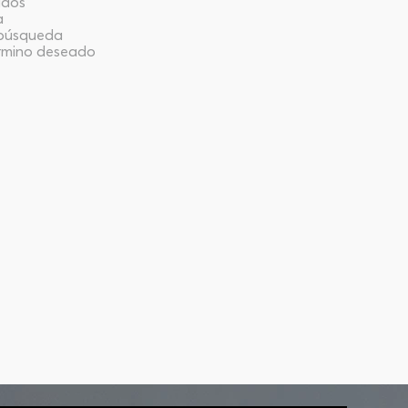
ados
a
a búsqueda
érmino deseado