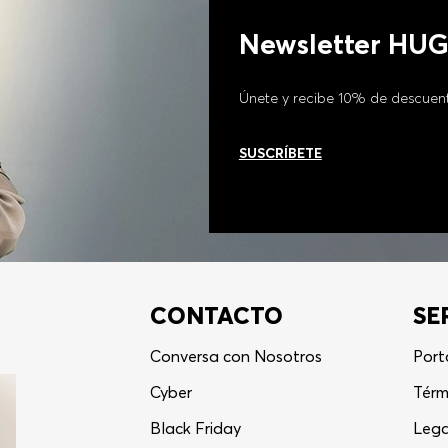
Newsletter HU
Únete y recibe 10% de descuen
SUSCRÍBETE
CONTACTO
SE
Conversa con Nosotros
Port
Cyber
Térm
Black Friday
Lega