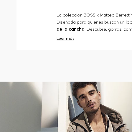
La colección BOSS x Matteo Berrettini
Diseñada para quienes buscan un look
de la cancha
. Descubre, gorras, cam
diseño que refleja la elegancia depo
Leer más
distinción.