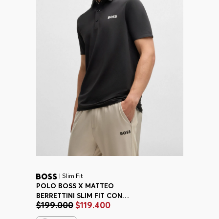
| Slim Fit
POLO BOSS X MATTEO
BERRETTINI SLIM FIT CON
$
199
.
000
$
119
.
400
PROTECCIÓN UV POLO SLIM FIT
HOMBRE