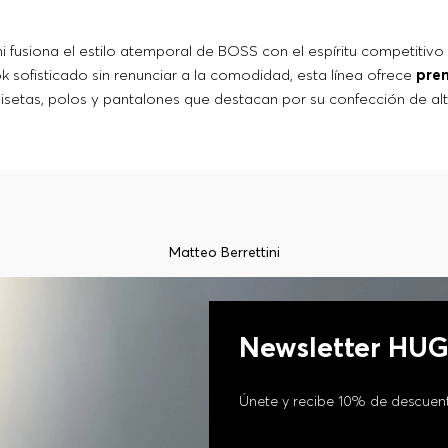
 fusiona el estilo atemporal de BOSS con el espíritu competitivo 
 sofisticado sin renunciar a la comodidad, esta línea ofrece
pren
isetas, polos y pantalones que destacan por su confección de alt
rtiva de
BOSS
. Lleva tu estilo al siguiente nivel con piezas que c
Matteo Berrettini
Newsletter HU
Únete y recibe 10% de descuen