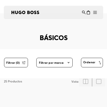
Asistente Virtual
−
⋮
en línea
BÁSICOS
Filtrar (0)
Filtrar por marca
25
Productos
-
30%