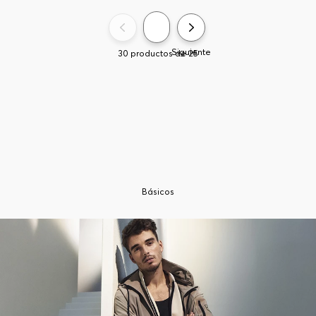
ZAPATILLAS GARY DE PIEL
ZAPATILLAS GARY DE PIEL
GRANULADA TENIS HOMBRE
GRANULADA TENIS HOMBRE
$
689
.
000
$
482
.
300
$
689
.
000