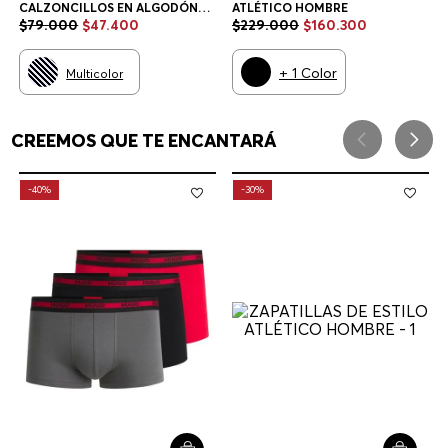
PAQUETE DE TRES
ZAPATILLAS DE ESTILO
CALZONCILLOS EN ALGODÓN
ATLÉTICO HOMBRE
ELÁSTICO CON LOGOS EN LA
$
79
.
000
$
47
.
400
$
229
.
000
$
160
.
300
CINTURA CALZONCILLOS
HOMBRE
+
1
Color
Multicolor
CREEMOS QUE TE ENCANTARÁ
-
40%
-
30%