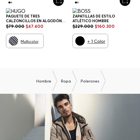
PAQUETE DE TRES
ZAPATILLAS DE ESTILO
CALZONCILLOS EN ALGODÓN
ATLÉTICO HOMBRE
ELÁSTICO CON LOGOS EN LA
$
79
.
000
$
47
.
400
$
229
.
000
$
160
.
300
CINTURA CALZONCILLOS
HOMBRE
+
1
Color
Multicolor
Hombre
Ropa
Polerones